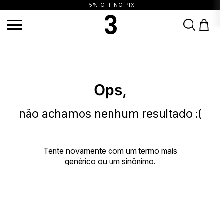
+5% OFF NO PIX
TERMOS MAIS BUSCADOS
1
º
vestido
2
º
blusa
3
º
calça
4
º
saia
5
º
top
6
º
biquini
7
º
short
Ops,
8
º
camisa
9
º
vestido preto
10
º
vestidos
não achamos nenhum resultado :(
Tente novamente com um termo mais
genérico ou um sinônimo.