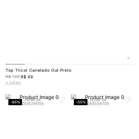
+
Top Tricot Canelado Out Preto
R$ 139
R$ 49
+ cores
FEIRA DE
FEIRA DE
-65%
-55%
DESCONTOS
DESCONTOS