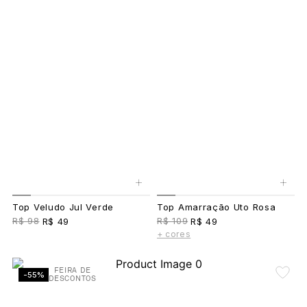
+
+
Top Veludo Jul Verde
Top Amarração Uto Rosa
R$ 98
R$ 109
R$ 49
R$ 49
+ cores
FEIRA DE
-55%
DESCONTOS