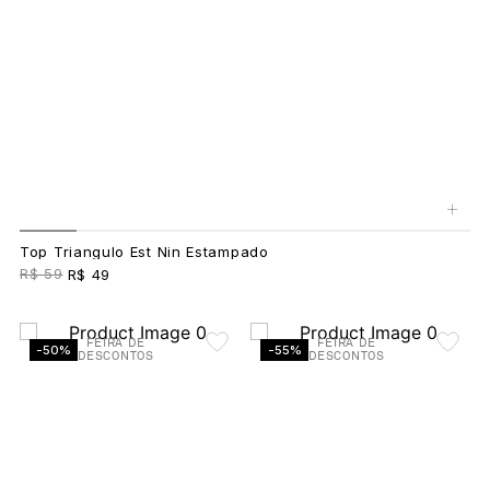
+
Top Triangulo Est Nin Estampado
R$ 59
R$ 49
FEIRA DE
FEIRA DE
-50%
-55%
DESCONTOS
DESCONTOS