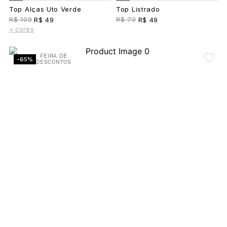
Top Alças Uto Verde
Top Listrado
R$ 109
R$ 79
R$ 49
R$ 49
+ cores
FEIRA DE
-65%
DESCONTOS