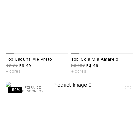
+
+
Top Laguna Vie Preto
Top Gola Mia Amarelo
R$ 98
R$ 109
R$ 49
R$ 49
+ cores
+ cores
FEIRA DE
-50%
DESCONTOS