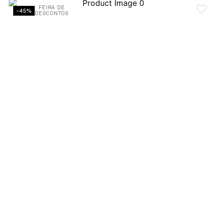
FEIRA DE
-45%
DESCONTOS