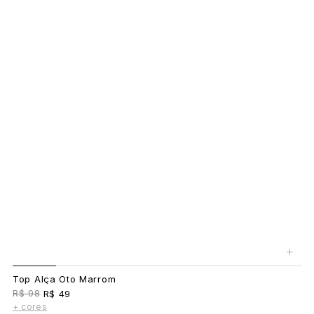
+
Top Alça Oto Marrom
R$ 98
R$ 49
+ cores