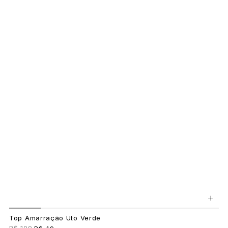
+
Top Amarração Uto Verde