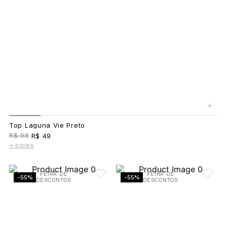
+
Top Laguna Vie Preto
R$ 98
R$ 49
+ cores
FEIRA DE
FEIRA DE
-55%
-55%
DESCONTOS
DESCONTOS