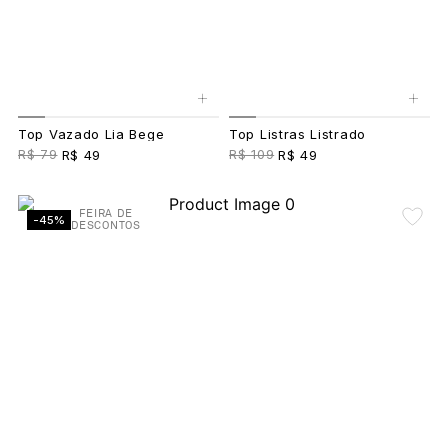
+
+
Top Vazado Lia Bege
Top Listras Listrado
R$ 79
R$ 109
R$ 49
R$ 49
FEIRA DE
-45%
DESCONTOS