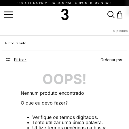
15% OFF NA PRIMEIRA COMPRA | CUPOM: BEMVINDA15
TERMOS MAIS BUSCADOS
0
produto
1
º
vestido
2
º
blusa
3
º
calça
Filtro rápido
4
º
saia
5
º
top
6
º
biquini
7
º
short
8
º
camisa
9
º
vestido preto
10
º
vestidos
Filtrar
Ordenar por
OOPS!
Nenhum produto encontrado
O que eu devo fazer?
Verifique os termos digitados.
Tente utilizar uma única palavra.
Utilize termos genéricos na busca.