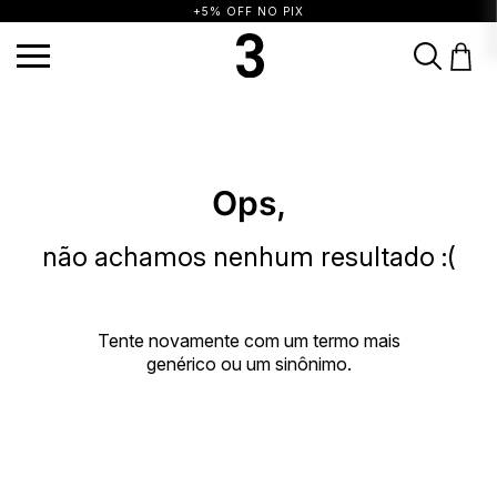
+5% OFF NO PIX
TERMOS MAIS BUSCADOS
1
º
vestido
2
º
calça
3
º
blusa
4
º
saia
5
º
top
6
º
biquini
7
º
short
Ops,
8
º
camisa
9
º
vestido preto
10
º
vestidos
não achamos nenhum resultado :(
Tente novamente com um termo mais
genérico ou um sinônimo.