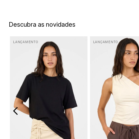
5
º
top
6
º
biquini
Descubra as novidades
7
º
short
8
º
camisa
LANÇAMENTO
LANÇAMENTO
9
º
vestido preto
10
º
vestidos