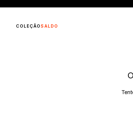
COLEÇÃO
SALDO
O
TERMOS MAIS BUSCADOS
Tent
1
º
vestido
2
º
calça
3
º
blusa
4
º
saia