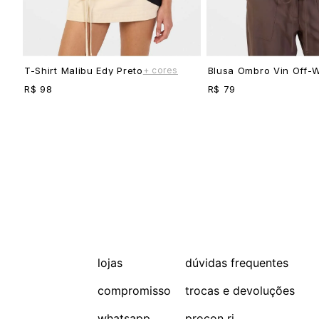
+ cores
T-Shirt Malibu Edy Preto
Blusa Ombro Vin Off-W
R$ 98
R$ 79
lojas
dúvidas frequentes
compromisso
trocas e devoluções
whatsapp
procon rj