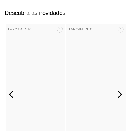
Descubra as novidades
LANÇAMENTO
LANÇAMENTO
+
+
T-Shirt Malibu Edy Preto
Blusa Ombro Vin Off-White