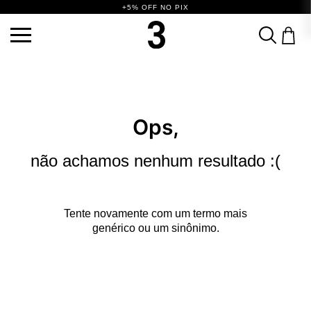
+5% OFF NO PIX
TERMOS MAIS BUSCADOS
1
º
vestido
2
º
blusa
3
º
calça
4
º
saia
5
º
top
6
º
biquini
7
º
short
Ops,
8
º
camisa
9
º
vestido preto
10
º
vestidos
não achamos nenhum resultado :(
Tente novamente com um termo mais
genérico ou um sinônimo.