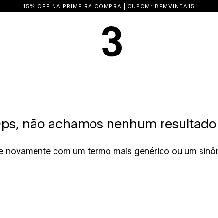
15% OFF NA PRIMEIRA COMPRA | CUPOM: BEMVINDA15
ps, não achamos nenhum resultado 
e novamente com um termo mais genérico ou um sinô