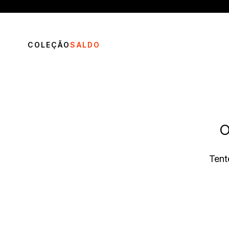
COLEÇÃO
SALDO
O
TERMOS MAIS BUSCADOS
Tent
1
º
vestido
2
º
calça
3
º
blusa
4
º
saia