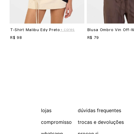
+ cores
T-Shirt Malibu Edy Preto
Blusa Ombro Vin Off-W
R$ 98
R$ 79
lojas
dúvidas frequentes
compromisso
trocas e devoluções
whatsapp
procon rj