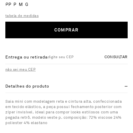
PP
P
M
G
tabela de medidas
COMPRAR
Entrega ou retirada
CONSULTAR
não sei meu CEP
Detalhes do produto
Saia mini com modelagem reta e cintura alta. confeccionada
em tecido elástico, a peça possui fechamento posterior com
zíper invisível. ideal para compor looks estilosos com uma
pegada retrô. modelo veste p. composição: 72% viscose 24%
poliester 4% elastano