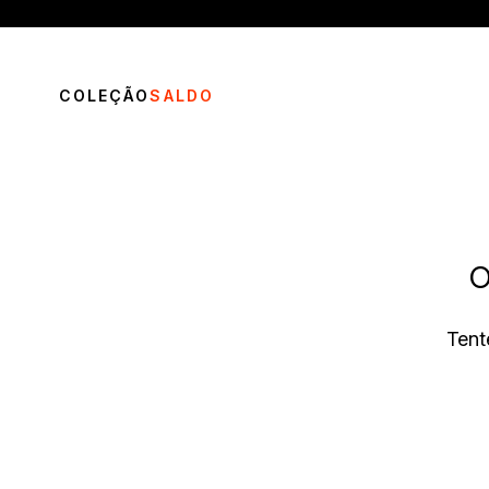
COLEÇÃO
SALDO
O
TERMOS MAIS BUSCADOS
Tent
1
º
vestido
2
º
blusa
3
º
calça
4
º
saia