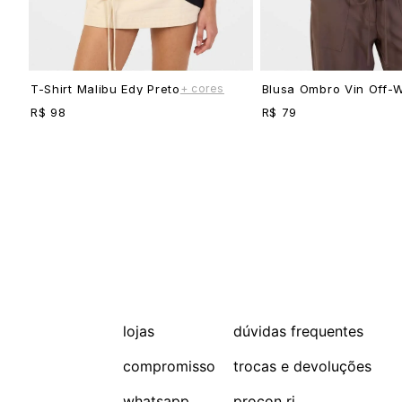
+ cores
T-Shirt Malibu Edy Preto
Blusa Ombro Vin Off-W
R$ 98
R$ 79
lojas
dúvidas frequentes
compromisso
trocas e devoluções
whatsapp
procon rj