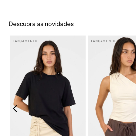
5
º
top
6
º
biquini
Descubra as novidades
7
º
short
8
º
camisa
LANÇAMENTO
LANÇAMENTO
9
º
vestido preto
10
º
vestidos