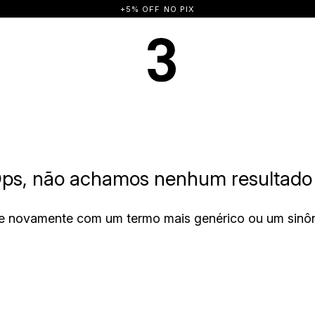
+5% OFF NO PIX
ps, não achamos nenhum resultado 
e novamente com um termo mais genérico ou um sinô