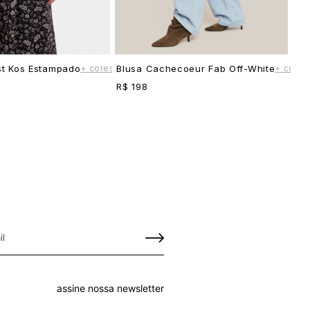
+ cores
+ cores
st Kos Estampado
Blusa Cachecoeur Fab Off-White
R$ 198
assine nossa newsletter