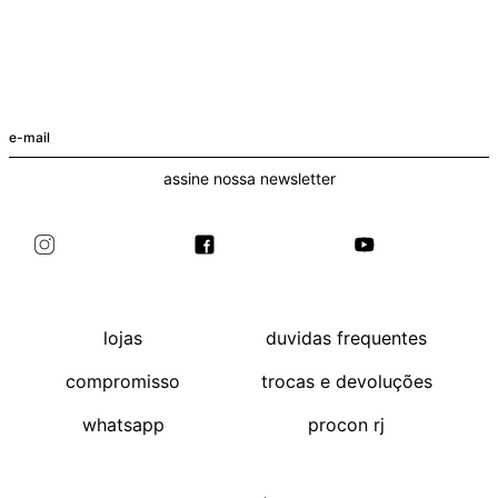
+
+
T-Shirt Malibu Edy Preto
Blusa Ombro Vin Off-White
R$ 98
R$ 79
+ cores
assine nossa newsletter
lojas
duvidas frequentes
compromisso
trocas e devoluções