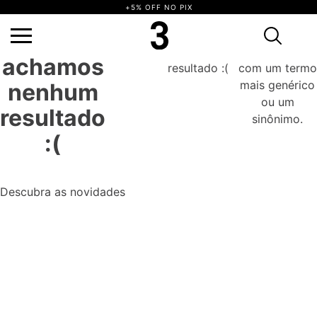
+5% OFF NO PIX
Ops,
não achamos nenhum resultado :(
Tente novamente com um termo mais
genérico ou um sinônimo.