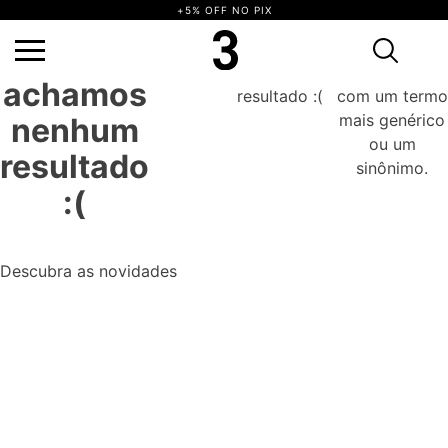
+5% OFF NO PIX
Ops,
não achamos nenhum resultado :(
Tente novamente com um termo mais
genérico ou um sinônimo.