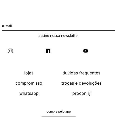
+
+
T-Shirt Malibu Edy Preto
Blusa Ombro Vin Off-White
R$ 98
R$ 79
+ cores
assine nossa newsletter
lojas
duvidas frequentes
compromisso
trocas e devoluções