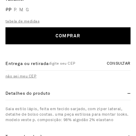
PP
P
M
G
tabela de medidas
COMPRAR
Entrega ou retirada
CONSULTAR
não sei meu CEP
Detalhes do produto
Saia estilo lápis, feita em tecido sarjado, com zíper lateral,
detalhe de bolso costas. uma peça estilosa para montar looks.
modelo veste p. composição: 98% algodão 2% elastano