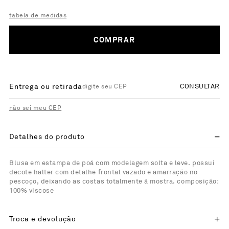
tabela de medidas
COMPRAR
Entrega ou retirada
CONSULTAR
não sei meu CEP
Detalhes do produto
Blusa em estampa de poá com modelagem solta e leve. possui
decote halter com detalhe frontal vazado e amarração no
pescoço, deixando as costas totalmente à mostra. composição:
100% viscose
Troca e devolução