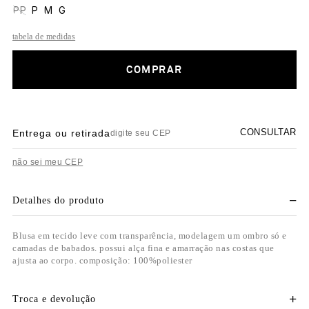
PP
P
M
G
tabela de medidas
COMPRAR
CONSULTAR
Entrega ou retirada
não sei meu CEP
Detalhes do produto
Blusa em tecido leve com transparência, modelagem um ombro só e
camadas de babados. possui alça fina e amarração nas costas que
ajusta ao corpo. composição: 100%poliester
Troca e devolução