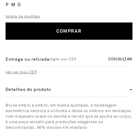
P
M
G
tabela de medidas
COMPRAR
Entrega ou retirada
CONSULTAR
não sei meu CEP
Detalhes do produto
Blusa ombro a ombro, em malha ajustada. a modelagem
assimétrica valoriza a silhueta e deixa os ombros em destaque.
com drapeado suave no decote e tecido que se ajusta ao corpo,
é uma peça versátil para produções elegantes ou
descontraídas. 96% viscose 4% elastano