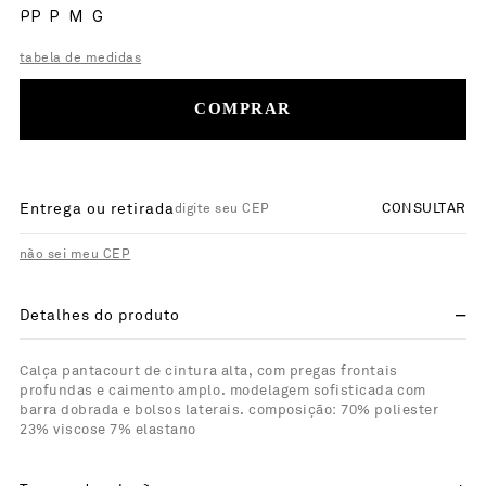
PP
P
M
G
tabela de medidas
COMPRAR
Entrega ou retirada
CONSULTAR
não sei meu CEP
Detalhes do produto
Calça pantacourt de cintura alta, com pregas frontais
profundas e caimento amplo. modelagem sofisticada com
barra dobrada e bolsos laterais. composição: 70% poliester
23% viscose 7% elastano