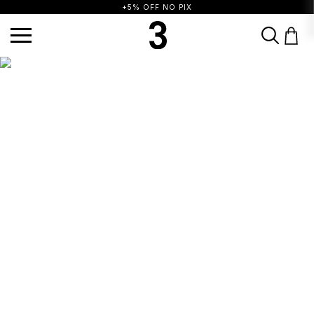
+5% OFF NO PIX
TERMOS MAIS BUSCADOS
1
º
vestido
2
º
blusa
3
º
calça
4
º
saia
5
º
top
6
º
biquini
7
º
short
8
º
camisa
9
º
vestido preto
10
º
vestidos