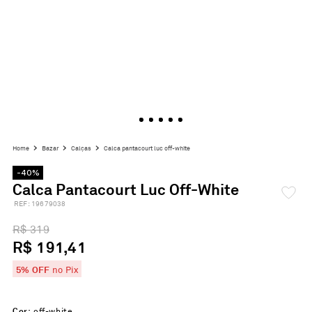
bazar
calças
calca pantacourt luc off-white
-40%
Calca Pantacourt Luc Off-White
:
19679038
R$ 319
R$ 191,41
5% OFF
no Pix
Cor:
off-white