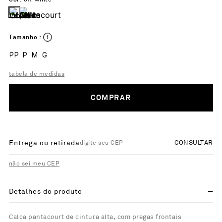
Tamanho :
PP
P
M
G
tabela de medidas
COMPRAR
Entrega ou retirada
CONSULTAR
não sei meu CEP
Detalhes do produto
Calça pantacourt de cintura alta, com pregas frontais