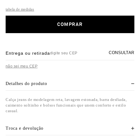
tabela de medidas
COMPRAR
CONSULTAR
Entrega ou retirada
não sei meu CEP
Detalhes do produto
Calça jeans de modelagem reta, lavagem estonada, barra desfiada,
caimento soltinho e bolsos funcionais que unem conforto e estilo
casual.
Troca e devolução