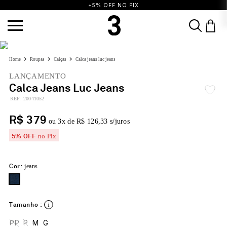
+5% OFF NO PIX
TERMOS MAIS BUSCADOS
roupas
calças
calca jeans luc jeans
1
º
vestido
2
º
calça
3
º
blusa
LANÇAMENTO
4
º
saia
5
º
top
6
º
biquini
7
º
short
Calca Jeans Luc Jeans
:
20041052
8
º
camisa
9
º
vestido preto
10
º
vestidos
R$ 379
ou
3
x de
R$ 126,33
s/juros
5% OFF
no Pix
Cor:
jeans
Tamanho :
PP
P
M
G