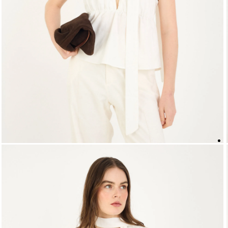
5
º
biquini
6
º
top
7
º
short
8
º
camisa
9
º
vestido preto
10
º
vestidos