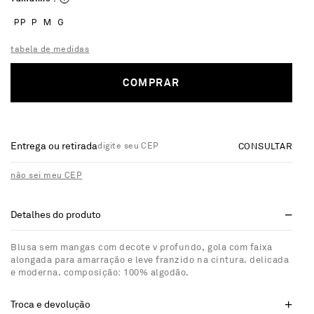
PP
P
M
G
tabela de medidas
COMPRAR
Entrega ou retirada
CONSULTAR
não sei meu CEP
Detalhes do produto
Blusa sem mangas com decote v profundo, gola com faixa
alongada para amarração e leve franzido na cintura. delicada
e moderna. composição: 100% algodão.
Troca e devolução