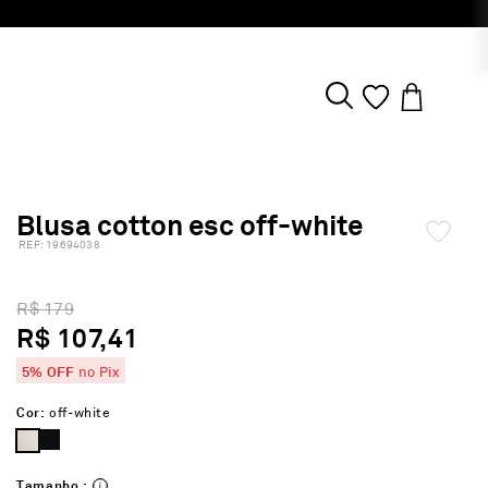
Blusa cotton esc off-white
:
19694038
R$ 179
R$ 107,41
5% OFF
no Pix
Cor:
off-white
Tamanho :