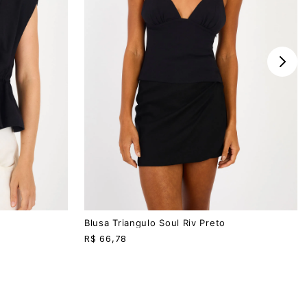
PP
P
M
G
Blusa Triangulo Soul Riv Preto
R$
66,78