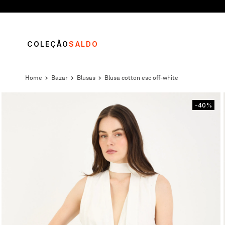
COLEÇÃO
SALDO
bazar
blusas
blusa cotton esc off-white
-40%
TERMOS MAIS BUSCADOS
1
º
vestido
2
º
calça
3
º
blusa
4
º
saia