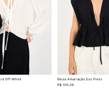
PP
P
M
G
ra Off-White
Blusa Amarração Ess Preto
R$
100,39