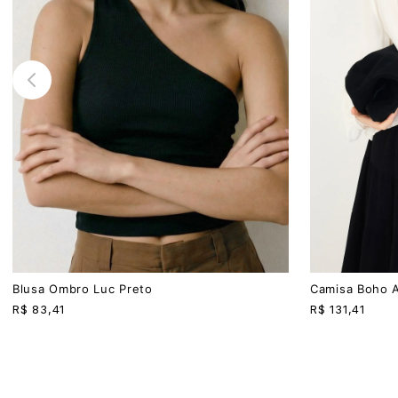
P
M
G
PP
P
M
G
Blusa Ombro Luc Preto
Camisa Boho A
R$
83,41
R$
131,41