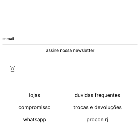
+
+
T-Shirt Malibu Edy Preto
Blusa Ombro Vin Off-White
R$ 98
R$ 79
+ cores
assine nossa newsletter
lojas
duvidas frequentes
compromisso
trocas e devoluções