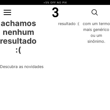
+5% OFF NO PIX
Ops,
não achamos nenhum resultado :(
Tente novamente com um termo mais
genérico ou um sinônimo.