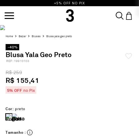
+5% OFF NO PIX
TERMOS MAIS BUSCADOS
bazar
blusas
blusa yala geo preto
1
º
vestido
2
º
blusa
3
º
calça
-40%
4
º
saia
5
º
top
6
º
biquini
7
º
short
Blusa Yala Geo Preto
:
19910103
8
º
camisa
9
º
vestido preto
10
º
vestidos
R$ 259
R$ 155,41
5% OFF
no Pix
Cor:
preto
Tamanho :