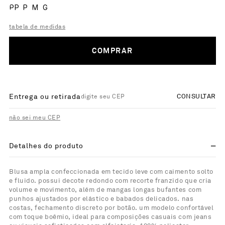
PP
P
M
G
tabela de medidas
COMPRAR
Entrega ou retirada
CONSULTAR
não sei meu CEP
Detalhes do produto
Blusa ampla confeccionada em tecido leve com caimento solto
e fluido. possui decote redondo com recorte franzido que cria
volume e movimento, além de mangas longas bufantes com
punhos ajustados por elástico e babados delicados. nas
costas, fechamento discreto por botão. um modelo confortável
com toque boêmio, ideal para composições casuais com jeans