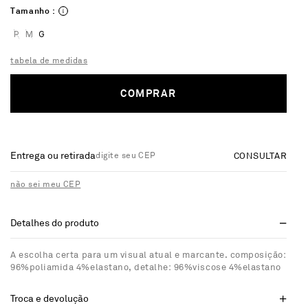
Tamanho :
P
M
G
tabela de medidas
COMPRAR
Entrega ou retirada
CONSULTAR
não sei meu CEP
Detalhes do produto
A escolha certa para um visual atual e marcante. composição:
96%poliamida 4%elastano, detalhe: 96%viscose 4%elastano
Troca e devolução