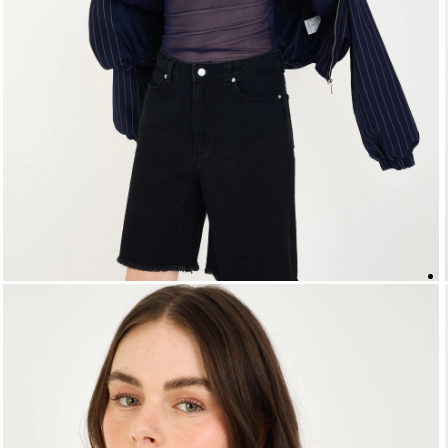
5
º
biquini
6
º
top
7
º
short
8
º
camisa
9
º
vestido preto
10
º
vestidos