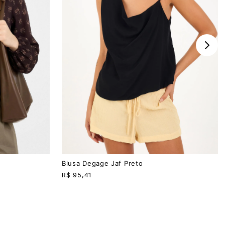
PP
P
M
G
Blusa Degage Jaf Preto
R$
95,41