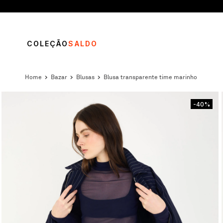
COLEÇÃO
SALDO
bazar
blusas
blusa transparente time marinho
-40%
TERMOS MAIS BUSCADOS
1
º
vestido
2
º
calça
3
º
blusa
4
º
saia