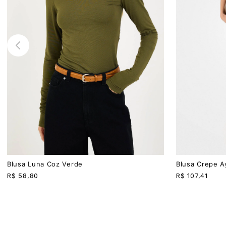
P
M
G
PP
P
M
G
Blusa Luna Coz Verde
Blusa Crepe A
R$
58,80
R$
107,41