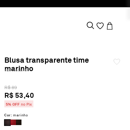
Blusa transparente time
marinho
:
19933046
R$ 89
R$ 53,40
5% OFF
no Pix
Cor:
marinho