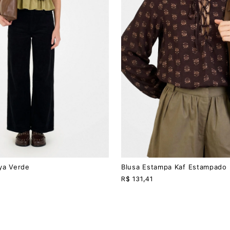
PP
P
M
G
ya Verde
Blusa Estampa Kaf Estampado
R$
131,41