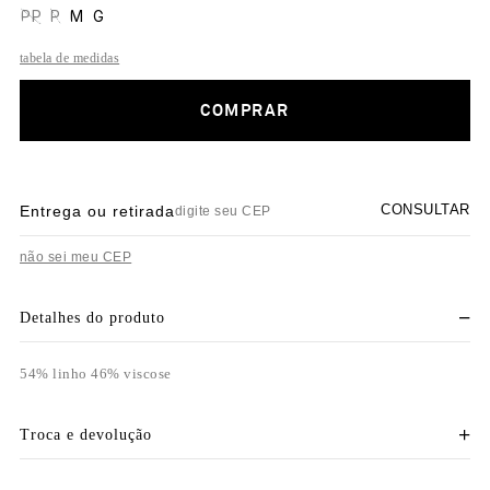
PP
P
M
G
tabela de medidas
COMPRAR
CONSULTAR
Entrega ou retirada
não sei meu CEP
Detalhes do produto
54% linho 46% viscose
Troca e devolução