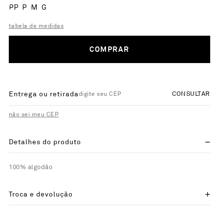
PP
P
M
G
tabela de medidas
COMPRAR
Entrega ou retirada
CONSULTAR
não sei meu CEP
Detalhes do produto
100% algodão
Troca e devolução