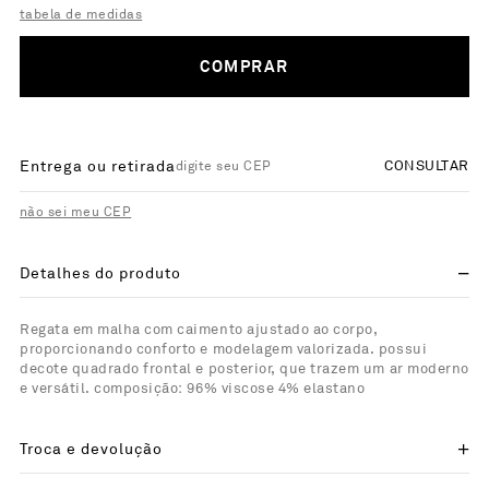
tabela de medidas
COMPRAR
Entrega ou retirada
CONSULTAR
não sei meu CEP
Detalhes do produto
Regata em malha com caimento ajustado ao corpo,
proporcionando conforto e modelagem valorizada. possui
decote quadrado frontal e posterior, que trazem um ar moderno
e versátil. composição: 96% viscose 4% elastano
Troca e devolução