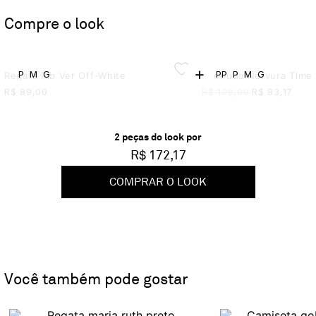
Compre o look
+
P
M
G
PP
P
M
G
Regata Rib Ver Off-White
Bermuda Nervura Time
R$
89,00
R$
198,00
R$
83,17
2
peça
s
do look por
R$ 172,17
COMPRAR O LOOK
Você também pode gostar