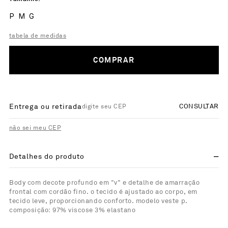
P
M
G
tabela de medidas
COMPRAR
Entrega ou retirada
CONSULTAR
não sei meu CEP
Detalhes do produto
Body com decote profundo em "v" e detalhe de amarração
frontal com cordão fino. o tecido é ajustado ao corpo, em
tecido leve, proporcionando conforto. modelo veste p.
composição: 97% viscose 3% elastano