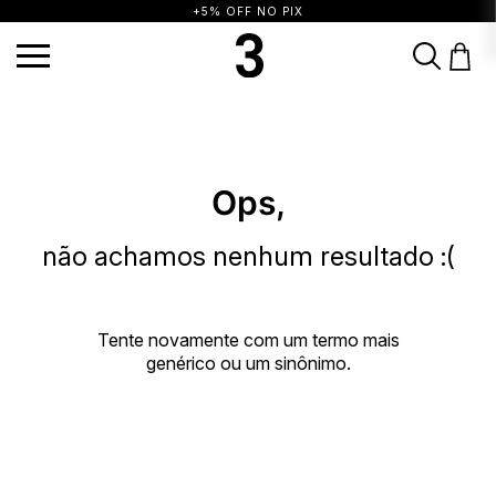
+5% OFF NO PIX
TERMOS MAIS BUSCADOS
1
º
vestido
2
º
blusa
3
º
calça
4
º
saia
5
º
top
6
º
biquini
7
º
short
Ops,
8
º
camisa
9
º
vestido preto
10
º
vestidos
não achamos nenhum resultado :(
Tente novamente com um termo mais
genérico ou um sinônimo.