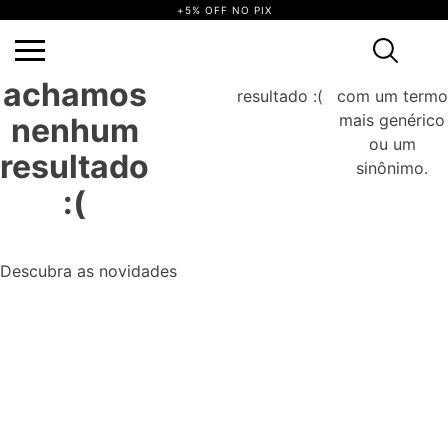
+5% OFF NO PIX
não achamos
Tente
Ops, não
Ops,
nenhum
novamente
achamos
resultado :(
com um termo
mais genérico
nenhum
ou um
resultado
sinônimo.
:(
Descubra as novidades