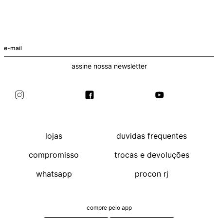
+
+
T-Shirt Malibu Edy Preto
Blusa Ombro Vin Off-White
R$ 98
R$ 79
+ cores
assine nossa newsletter
lojas
duvidas frequentes
compromisso
trocas e devoluções