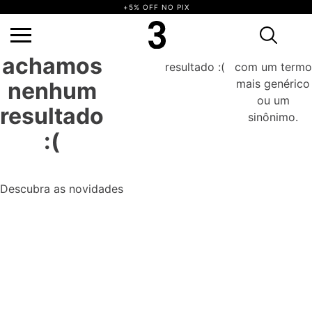
+5% OFF NO PIX
Ops,
não achamos nenhum resultado :(
Tente novamente com um termo mais
genérico ou um sinônimo.