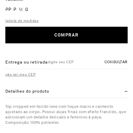
PP
P
M
G
tabela de medidas
COMPRAR
Entrega ou retirada
CONSULTAR
não sei meu CEP
Detalhes do produto
Top cropped em tecido leve com toque macio e caimento
ajustado ao corpo. Possui alças finas com efeito franzido, que
adicionam um detalhe delicado e feminino à peça.
Composição:100% poliester.