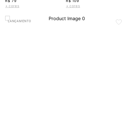
R$ 79
R$ 109
+ cores
+ cores
LANÇAMENTO