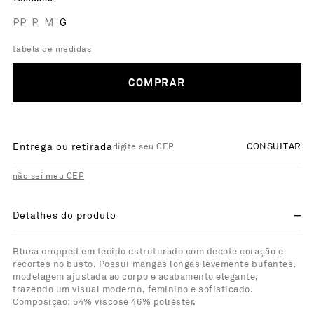
PP
P
M
G
tabela de medidas
COMPRAR
Entrega ou retirada
CONSULTAR
não sei meu CEP
Detalhes do produto
Blusa cropped em tecido estruturado com decote coração e
recortes no busto. Possui mangas longas levemente bufantes,
modelagem ajustada ao corpo e acabamento elegante,
trazendo um visual moderno, feminino e sofisticado.
Composição: 54% viscose 46% poliéster.