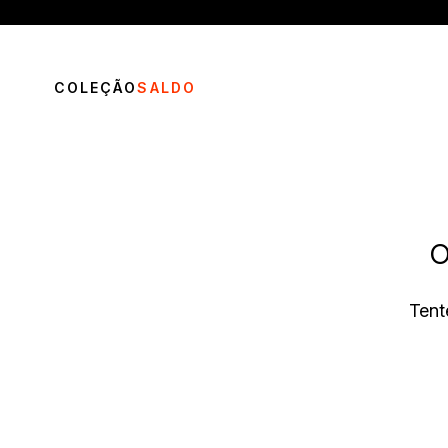
COLEÇÃO
SALDO
O
TERMOS MAIS BUSCADOS
Tent
1
º
vestido
2
º
calça
3
º
blusa
4
º
saia