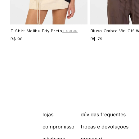
+ cores
T-Shirt Malibu Edy Preto
Blusa Ombro Vin Off-W
R$ 98
R$ 79
lojas
dúvidas frequentes
compromisso
trocas e devoluções
whatsapp
procon rj