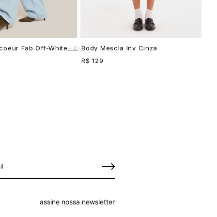
+ cores
coeur Fab Off-White
Body Mescla Inv Cinza
R$ 129
assine nossa newsletter