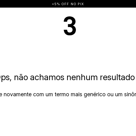
+5% OFF NO PIX
ps, não achamos nenhum resultado 
e novamente com um termo mais genérico ou um sinô