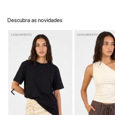
5
º
biquini
6
º
top
Descubra as novidades
7
º
short
8
º
camisa
LANÇAMENTO
LANÇAMENTO
9
º
vestido preto
10
º
vestidos