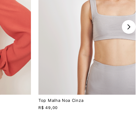
P
M
G
Top Malha Noa Cinza
R$
49,00