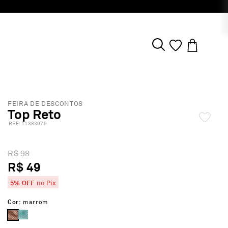
FEIRA DE DESCONTOS
Top Reto
:
11383079
R$ 98
R$ 49
5% OFF
no Pix
Cor:
marrom