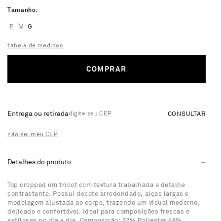
Tamanho
P
M
G
tabela de medidas
COMPRAR
Entrega ou retirada
CONSULTAR
não sei meu CEP
Detalhes do produto
Top cropped em tricot com textura trabalhada e detalhe
contrastante. Possui decote arredondado, alças largas e
modelagem ajustada ao corpo, trazendo um visual moderno,
delicado e confortável. Ideal para composições frescas e
estilosas no dia a dia. Composição: 52% Poliester 48%