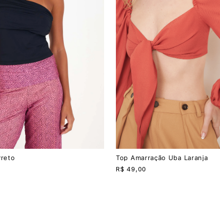
PP
P
M
G
Preto
Top Amarração Uba Laranja
R$
49,00