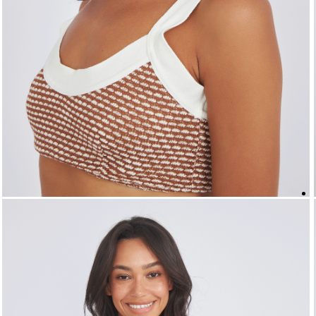
5
º
biquini
6
º
top
7
º
short
8
º
camisa
9
º
vestido preto
10
º
vestidos