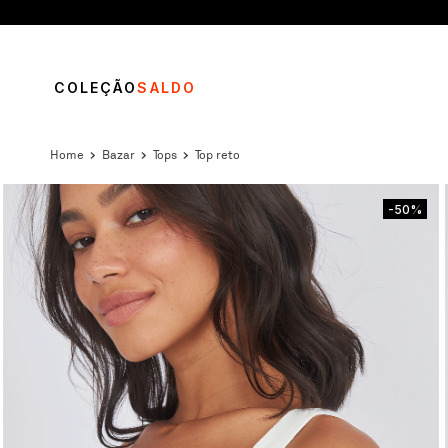
COLEÇÃO
SALDO
bazar
tops
top reto
-50%
TERMOS MAIS BUSCADOS
1
º
vestido
2
º
calça
3
º
blusa
4
º
saia