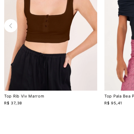
P
M
G
P
M
G
Top Rib Viv Marrom
Top Pala Bea 
R$
37,38
R$
95,41