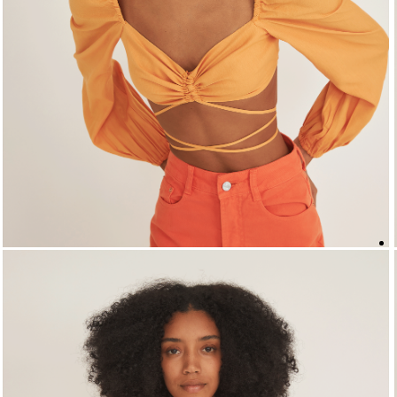
5
º
top
6
º
biquini
7
º
short
8
º
camisa
9
º
vestido preto
10
º
vestidos