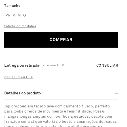
Tamanho
PP
P
M
G
tabela de medidas
COMPRAR
Entrega ou retirada
CONSULTAR
não sei meu CEP
Detalhes do produto
Top cropped em tecido leve com caimento fluido, perfeito
para looks cheios de movimento e feminilidade. Possui
mangas longas amplas com punhos ajustados, decote com
franzido central que valoriza o busto e amarrações delicadas
que envolvem a cintura, criando um efeito marcante e