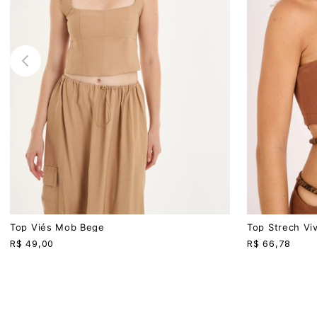
PP
P
M
G
P
M
G
Top Viés Mob Bege
Top Strech Vi
R$
49,00
R$
66,78