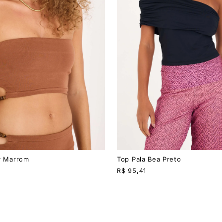
P
M
G
v Marrom
Top Pala Bea Preto
R$
95,41