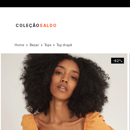
COLEÇÃO
SALDO
bazar
tops
top drapê
-62%
TERMOS MAIS BUSCADOS
1
º
vestido
2
º
blusa
3
º
calça
4
º
saia