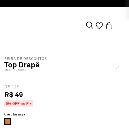
5% OFF NO PIX
FEIRA DE DESCONTOS
Top Drapê
:
11366053
R$ 129
R$ 49
5% OFF
no Pix
Cor:
laranja