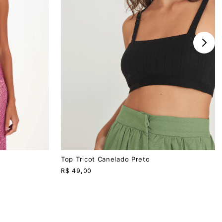
P
M
G
Top Tricot Canelado Preto
R$
49,00