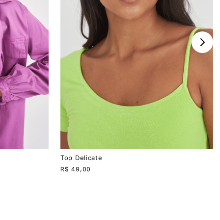
P
M
G
Top Delicate
R$
49,00