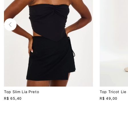
PP
P
M
G
P
M
G
Top Slim Lia Preto
Top Tricot Lie 
R$
65,40
R$
49,00