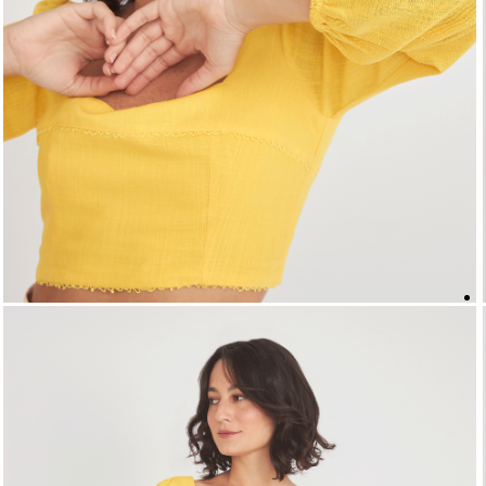
5
º
top
6
º
biquini
7
º
short
8
º
camisa
9
º
vestido preto
10
º
vestidos