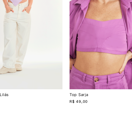
PP
P
M
G
Lilás
Top Sarja
R$
49,00