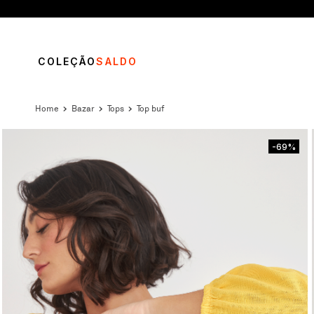
COLEÇÃO
SALDO
bazar
tops
top buf
-69%
TERMOS MAIS BUSCADOS
1
º
vestido
2
º
blusa
3
º
calça
4
º
saia