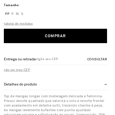
Tamanho
PP
P
M
G
tabela de medidas
COMPRAR
Entrega ou retirada
CONSULTAR
não sei meu CEP
Detalhes do produto
Top de mangas longas com modelagem delicada e feminina.
Possui decote quadrado que valoriza o colo e recorte frontal
com acabamento em detalhe sutil, trazendo charme à peça.
As mangas levemente bufantes com punho ajustado
adicionam volume e sofisticação ao visual. Composição: 70%