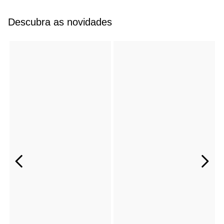
Descubra as novidades
LANÇAMENTO
LANÇAMENTO
+
+
T-Shirt Malibu Edy Preto
Blusa Ombro Vin Off-White