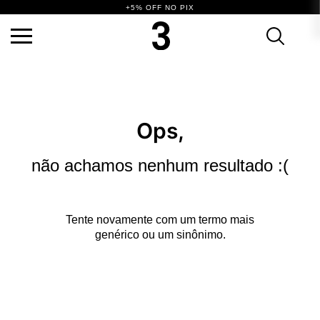
+5% OFF NO PIX
TERMOS MAIS BUSCADOS
1
º
vestido
2
º
calça
3
º
blusa
4
º
saia
5
º
biquini
6
º
top
7
º
short
Ops,
8
º
camisa
9
º
vestido preto
10
º
vestidos
não achamos nenhum resultado :(
Tente novamente com um termo mais
genérico ou um sinônimo.