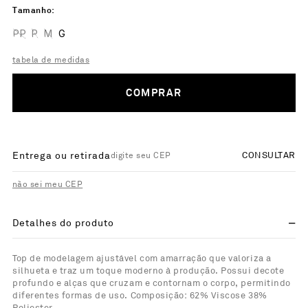
Tamanho
PP
P
M
G
tabela de medidas
COMPRAR
Entrega ou retirada
CONSULTAR
não sei meu CEP
Detalhes do produto
Top de modelagem ajustável com amarração que valoriza a
silhueta e traz um toque moderno à produção. Possui decote
profundo e alças que cruzam e contornam o corpo, permitindo
diferentes formas de uso. Composição: 62% Viscose 38%