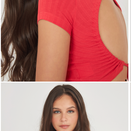
5
º
top
6
º
biquini
7
º
short
8
º
camisa
9
º
vestido preto
10
º
vestidos