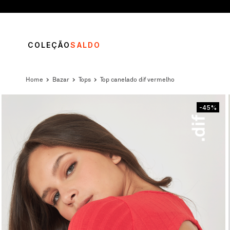
COLEÇÃO
SALDO
bazar
tops
top canelado dif vermelho
-45%
TERMOS MAIS BUSCADOS
1
º
vestido
2
º
calça
3
º
blusa
4
º
saia