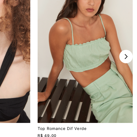
PP
P
M
G
Top Romance Dif Verde
R$
49,00