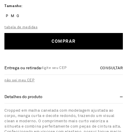
Tamanho
P
M
G
tabela de medidas
COMPRAR
Entrega ou retirada
CONSULTAR
não sei meu CEP
Detalhes do produto
Cropped em malha canelada com modelagem ajustada ao
corpo, manga curta e decote redondo, trazendo um visual
clean e moderno. O comprimento mais curto valoriza a
silhueta e combina perfeitamente com peças de cintura alta.
Confeccionado em viscose com elastano, possui toque macio,