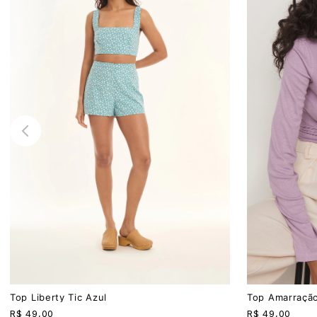
PP
P
M
G
P
M
G
Top Liberty Tic Azul
Top Amarração
R$
49,00
R$
49,00