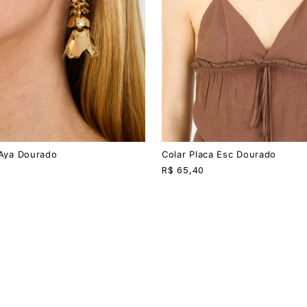
U
 Aya Dourado
Colar Placa Esc Dourado
R$
65,40