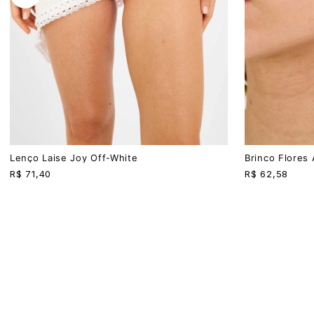
U
U
Lenço Laise Joy Off-White
Brinco Flores
R$
71,40
R$
62,58