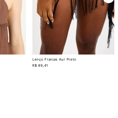
P
M
Lenço Franjas Aur Preto
R$
89,41