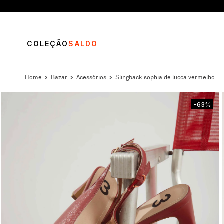
COLEÇÃO
SALDO
bazar
acessórios
slingback sophia de lucca vermelho
-63%
TERMOS MAIS BUSCADOS
1
º
vestido
2
º
calça
3
º
blusa
4
º
saia