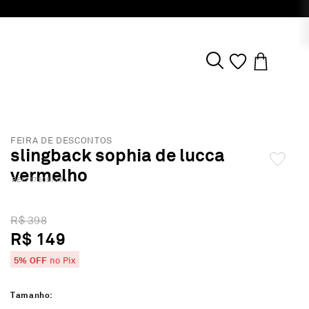
FEIRA DE DESCONTOS
slingback sophia de lucca
vermelho
:
17508136
R$ 398
R$ 149
5% OFF
no Pix
Tamanho