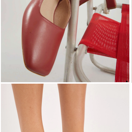
5
º
top
6
º
biquini
7
º
short
8
º
camisa
9
º
vestido preto
10
º
vestidos